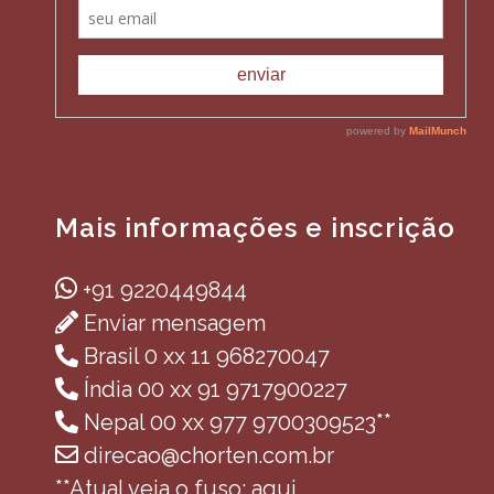
Mais informações e inscrição
+91 9220449844
Enviar mensagem
Brasil 0 xx 11 968270047
Índia 00 xx 91 9717900227
Nepal 00 xx 977 9700309523**
direcao@chorten.com.br
**Atual veja o fuso: aqui