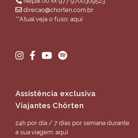
Nepal 00 xx 977 9700309523**
direcao@chorten.com.br
**Atual veja o fuso: aqui
Assistência exclusiva
Viajantes Chörten
24h por dia / 7 dias por semana durante
a sua viagem: aqui