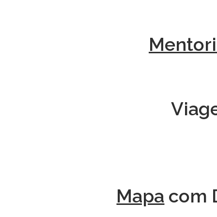
Mentori
Viag
Mapa
com D