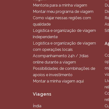
Mentoria para a minha viagem
Du
Montar meu programa de viagem
Di
Como viajar nessas regiões com
Re
qualidade
As
Logística e organização de viagem
Si
independente
Logística e organização de viagem
A
com operações locais
Co
Acompanhamento 24h / 7dias
op
online durante a viagem
os
Possibilidades de combinações de
vi
apoios e investimento
Li
Montar a minha viagem aqui
re
Co
Viagens
re
Índia
Cu