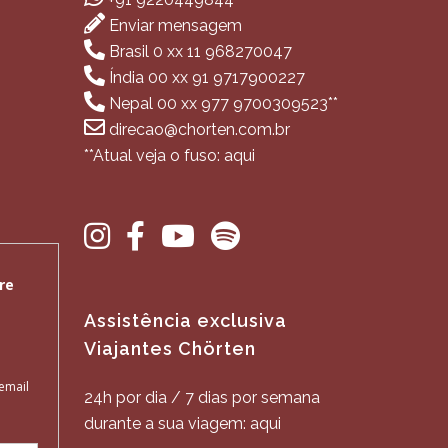
Enviar mensagem
Brasil 0 xx 11 968270047
Índia 00 xx 91 9717900227
Nepal 00 xx 977 9700309523**
direcao@chorten.com.br
**Atual veja o fuso: aqui
Assistência exclusiva
Viajantes Chörten
24h por dia / 7 dias por semana
durante a sua viagem: aqui