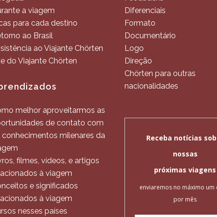
rante a viagem
Diferenciais
cas para cada destino
Formato
torno ao Brasil
Documentário
sistência ao Viajante Chörten
Logo
te do Viajante Chörten
Direção
Chörten para outras
prendizados
nacionalidades
mo melhor aproveitarmos as
ortunidades de contato com
 conhecimentos milenares da
agem
vros, filmes, vídeos, e artigos
lacionados à viagem
nceitos e significados
lacionados à viagem
rsos nesses países