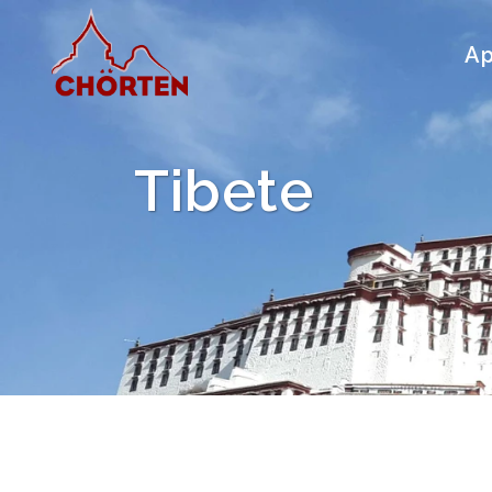
Ap
Tibete