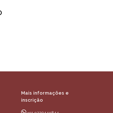
O
Mais informações e
inscrição
+91 9220449844