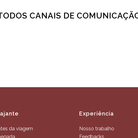
TODOS CANAIS DE COMUNICAÇÃ
iajante
Experiência
tes da viagem
Nosso trabalho
hegada
Feedbacks