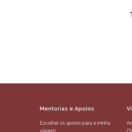
Mentorias e Apoios
V
Escolher os apoios para a minha
An
viagem
C