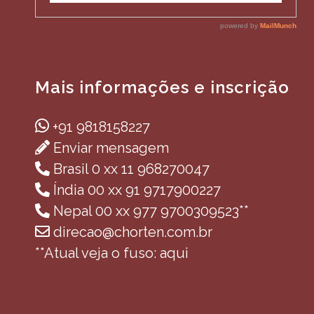
Mais informações e inscrição
+91 9818158227
Enviar mensagem
Brasil 0 xx 11 968270047
Índia 00 xx 91 9717900227
Nepal 00 xx 977 9700309523**
direcao@chorten.com.br
**Atual veja o fuso: aqui