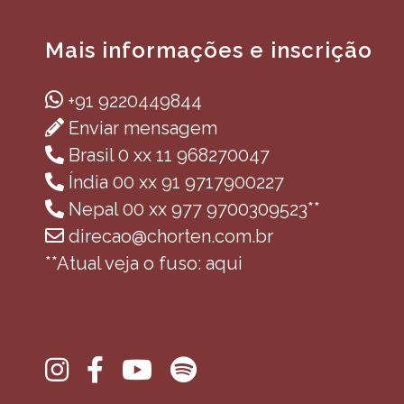
Mais informações e inscrição
+91 9220449844
Enviar mensagem
Brasil 0 xx 11 968270047
Índia 00 xx 91 9717900227
Nepal 00 xx 977 9700309523**
direcao@chorten.com.br
**Atual veja o fuso: aqui