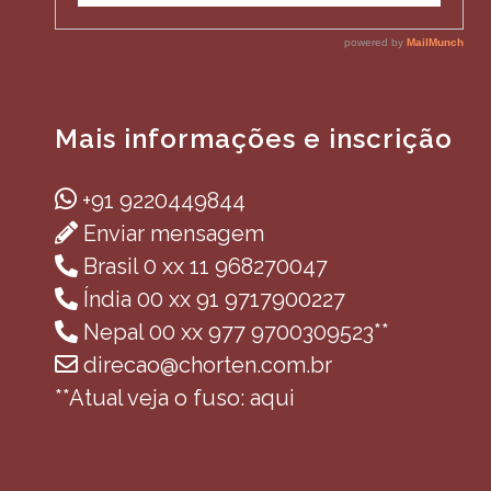
Mais informações e inscrição
+91 9220449844
Enviar mensagem
Brasil 0 xx 11 968270047
Índia 00 xx 91 9717900227
Nepal 00 xx 977 9700309523**
direcao@chorten.com.br
**Atual veja o fuso: aqui