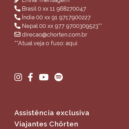
Enviar mensagem
Brasil 0 xx 11 968270047
Índia 00 xx 91 9717900227
Nepal 00 xx 977 9700309523**
direcao@chorten.com.br
**Atual veja o fuso: aqui
Assistência exclusiva
Viajantes Chörten