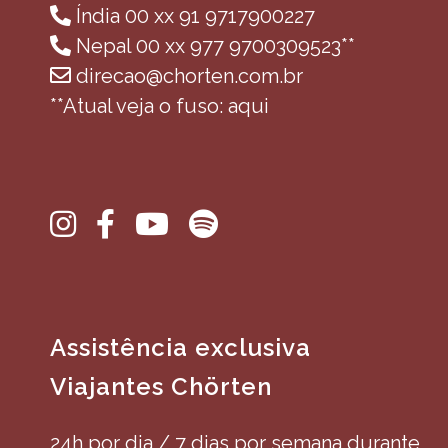
Índia 00 xx 91 9717900227
Nepal 00 xx 977 9700309523**
direcao@chorten.com.br
**Atual veja o fuso: aqui
Assistência exclusiva
Viajantes Chörten
24h por dia / 7 dias por semana durante