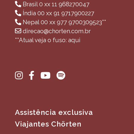
Brasil 0 xx 11 968270047
Índia 00 xx 91 9717900227
Nepal 00 xx 977 9700309523**
direcao@chorten.com.br
**Atual veja o fuso: aqui
Assistência exclusiva
Viajantes Chörten