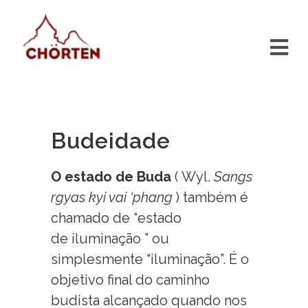
Budeidade
O estado de Buda
(
Wyl.
Sangs
rgyas kyi vai ‘phang
) também é
chamado de “estado
de
iluminação
” ou
simplesmente “iluminação”.
É o
objetivo final do caminho
budista alcançado quando nos