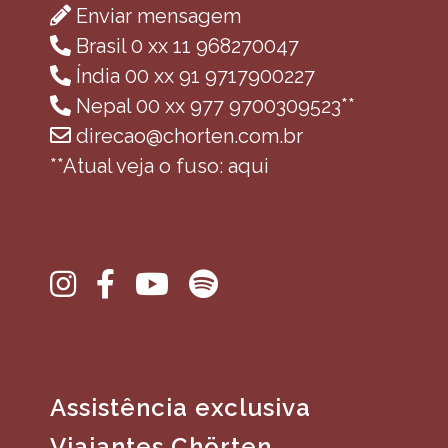
Enviar mensagem
Brasil 0 xx 11 968270047
Índia 00 xx 91 9717900227
Nepal 00 xx 977 9700309523**
direcao@chorten.com.br
**Atual veja o fuso: aqui
Assistência exclusiva
Viajantes Chörten