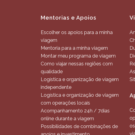
Mentorias e Apoios
V
Escolher os apoios para a minha
An
viagem
C
Mentoria para a minha viagem
Du
Montar meu programa de viagem
Di
Como viajar nessas regiões com
Re
qualidade
As
Logística e organização de viagem
Si
independente
Logística e organização de viagem
A
com operações locais
Co
Acompanhamento 24h / 7dias
op
online durante a viagem
os
Possibilidades de combinações de
vi
apoios e investimento