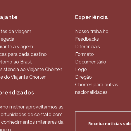
iajante
Experiência
tes da viagem
Nosso trabalho
hegada
Feedbacks
rante a viagem
Diferenciais
cas para cada destino
Formato
torno ao Brasil
Documentário
sistência ao Viajante Chörten
Logo
te do Viajante Chörten
Direção
Chörten para outras
prendizados
nacionalidades
mo melhor aproveitarmos as
ortunidades de contato com
 conhecimentos milenares da
agem