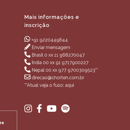
Mais informações e
inscrição
+91 9220449844
Enviar mensagem
Brasil 0 xx 11 968270047
Índia 00 xx 91 9717900227
Nepal 00 xx 977 9700309523**
direcao@chorten.com.br
**Atual veja o fuso: aqui