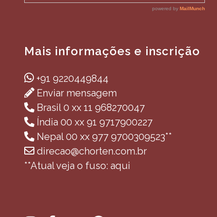
Mais informações e inscrição
+91 9220449844
Enviar mensagem
Brasil 0 xx 11 968270047
Índia 00 xx 91 9717900227
Nepal 00 xx 977 9700309523**
direcao@chorten.com.br
**Atual veja o fuso: aqui