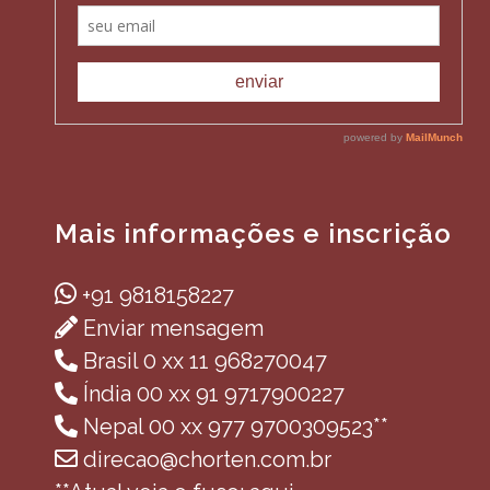
Mais informações e inscrição
+91 9818158227
Enviar mensagem
Brasil 0 xx 11 968270047
Índia 00 xx 91 9717900227
Nepal 00 xx 977 9700309523**
direcao@chorten.com.br