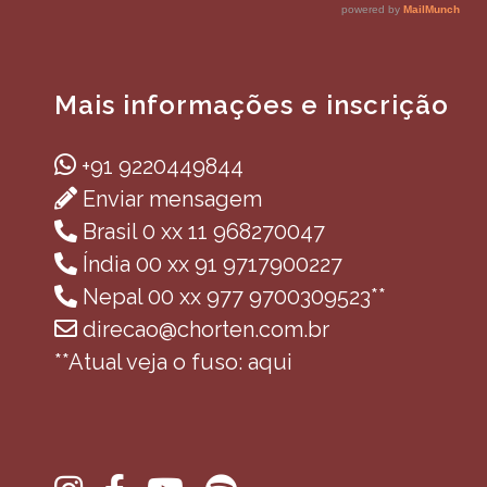
Mais informações e inscrição
+91 9220449844
Enviar mensagem
Brasil 0 xx 11 968270047
Índia 00 xx 91 9717900227
Nepal 00 xx 977 9700309523**
direcao@chorten.com.br
**Atual veja o fuso: aqui