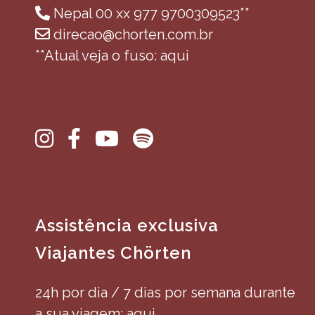
Nepal 00 xx 977 9700309523**
direcao@chorten.com.br
**Atual veja o fuso: aqui
Assistência exclusiva
Viajantes Chörten
24h por dia / 7 dias por semana durante
a sua viagem: aqui