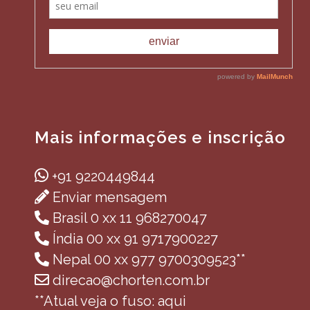
Mais informações e inscrição
+91 9220449844
Enviar mensagem
Brasil 0 xx 11 968270047
Índia 00 xx 91 9717900227
Nepal 00 xx 977 9700309523**
direcao@chorten.com.br
**Atual veja o fuso: aqui