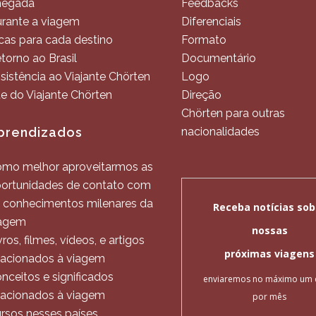
hegada
Feedbacks
rante a viagem
Diferenciais
cas para cada destino
Formato
torno ao Brasil
Documentário
sistência ao Viajante Chörten
Logo
te do Viajante Chörten
Direção
Chörten para outras
prendizados
nacionalidades
mo melhor aproveitarmos as
ortunidades de contato com
 conhecimentos milenares da
agem
vros, filmes, vídeos, e artigos
lacionados à viagem
nceitos e significados
lacionados à viagem
rsos nesses países