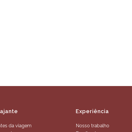
iajante
Experiência
tes da viagem
Nosso trabalho