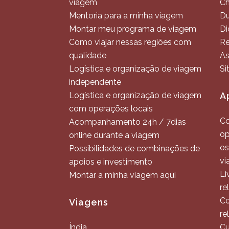
viagem
C
Mentoria para a minha viagem
Du
Montar meu programa de viagem
Di
Como viajar nessas regiões com
Re
qualidade
As
Logística e organização de viagem
Si
independente
Logística e organização de viagem
A
com operações locais
Co
Acompanhamento 24h / 7dias
op
online durante a viagem
os
Possibilidades de combinações de
vi
apoios e investimento
Li
Montar a minha viagem aqui
re
Co
Viagens
re
Índia
Cu