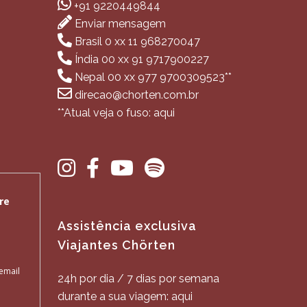
+91 9220449844
Enviar mensagem
Brasil 0 xx 11 968270047
Índia 00 xx 91 9717900227
Nepal 00 xx 977 9700309523**
direcao@chorten.com.br
**Atual veja o fuso: aqui
Assistência exclusiva
Viajantes Chörten
24h por dia / 7 dias por semana
durante a sua viagem: aqui