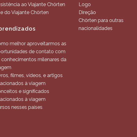
sistência ao Viajante Chörten
Logo
te do Viajante Chörten
Direção
Chörten para outras
prendizados
nacionalidades
mo melhor aproveitarmos as
ortunidades de contato com
 conhecimentos milenares da
agem
vros, filmes, vídeos, e artigos
lacionados à viagem
nceitos e significados
lacionados à viagem
rsos nesses países