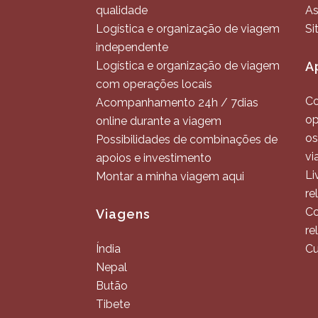
qualidade
As
Logística e organização de viagem
Si
independente
Logística e organização de viagem
A
com operações locais
Co
Acompanhamento 24h / 7dias
op
online durante a viagem
os
Possibilidades de combinações de
vi
apoios e investimento
Li
Montar a minha viagem aqui
re
Co
Viagens
re
Índia
Cu
Nepal
Butão
Tibete