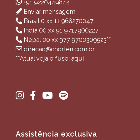
+91 9220449844
Enviar mensagem
Brasil 0 xx 11 968270047
Índia 00 xx 91 9717900227
Nepal 00 xx 977 9700309523**
direcao@chorten.com.br
**Atual veja o fuso: aqui
Assistência exclusiva