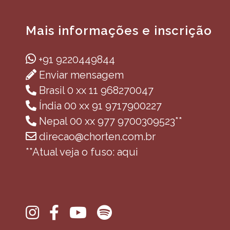
Mais informações e inscrição
+91 9220449844
Enviar mensagem
Brasil 0 xx 11 968270047
Índia 00 xx 91 9717900227
Nepal 00 xx 977 9700309523**
direcao@chorten.com.br
**Atual veja o fuso: aqui