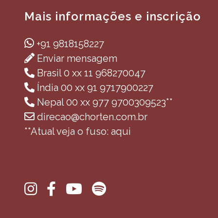
Mais informações e inscrição
+91 9818158227
Enviar mensagem
Brasil 0 xx 11 968270047
Índia 00 xx 91 9717900227
Nepal 00 xx 977 9700309523**
direcao@chorten.com.br
**Atual veja o fuso: aqui