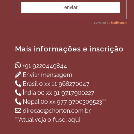
Mais informações e inscrição
+91 9220449844
Enviar mensagem
Brasil 0 xx 11 968270047
Índia 00 xx 91 9717900227
Nepal 00 xx 977 9700309523**
direcao@chorten.com.br
**Atual veja o fuso: aqui