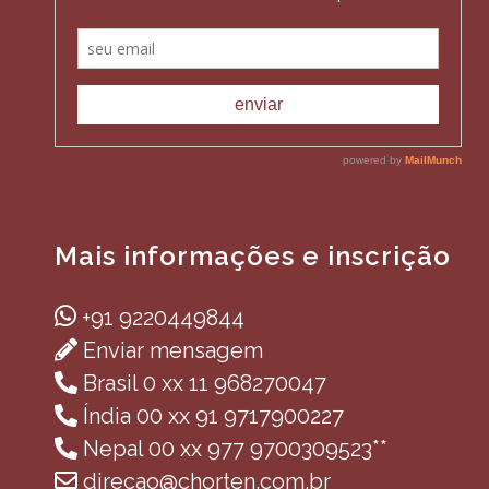
Mais informações e inscrição
+91 9220449844
Enviar mensagem
Brasil 0 xx 11 968270047
Índia 00 xx 91 9717900227
Nepal 00 xx 977 9700309523**
direcao@chorten.com.br