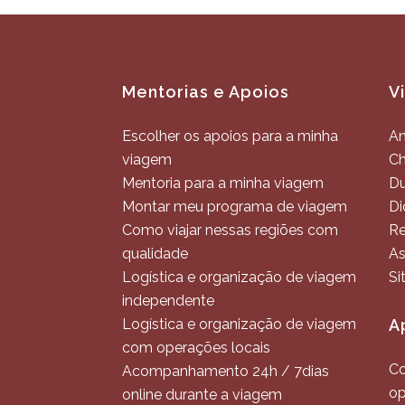
Mentorias e Apoios
V
Escolher os apoios para a minha
An
viagem
C
Mentoria para a minha viagem
Du
Montar meu programa de viagem
Di
Como viajar nessas regiões com
Re
qualidade
As
Logística e organização de viagem
Si
independente
Logística e organização de viagem
A
com operações locais
Co
Acompanhamento 24h / 7dias
op
online durante a viagem