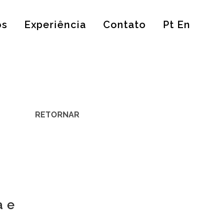
os
Experiência
Contato
Pt En
RETORNAR
a e