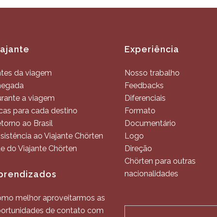
iajante
Experiência
tes da viagem
Nosso trabalho
hegada
Feedbacks
rante a viagem
Diferenciais
cas para cada destino
Formato
torno ao Brasil
Documentário
sistência ao Viajante Chörten
Logo
te do Viajante Chörten
Direção
Chörten para outras
prendizados
nacionalidades
mo melhor aproveitarmos as
ortunidades de contato com