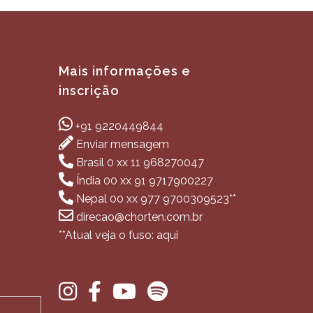
Mais informações e
inscrição
+91 9220449844
Enviar mensagem
Brasil 0 xx 11 968270047
Índia 00 xx 91 9717900227
Nepal 00 xx 977 9700309523**
direcao@chorten.com.br
**Atual veja o fuso: aqui