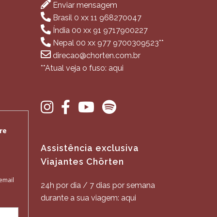
Enviar mensagem
Brasil 0 xx 11 968270047
Índia 00 xx 91 9717900227
Nepal 00 xx 977 9700309523**
direcao@chorten.com.br
**Atual veja o fuso: aqui
Assistência exclusiva
Viajantes Chörten
24h por dia / 7 dias por semana
durante a sua viagem: aqui