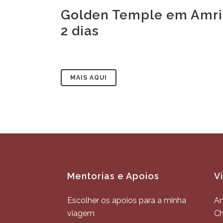
Golden Temple em Amri
2 dias
MAIS AQUI
Mentorias e Apoios
V
Escolher os apoios para a minha
An
viagem
C