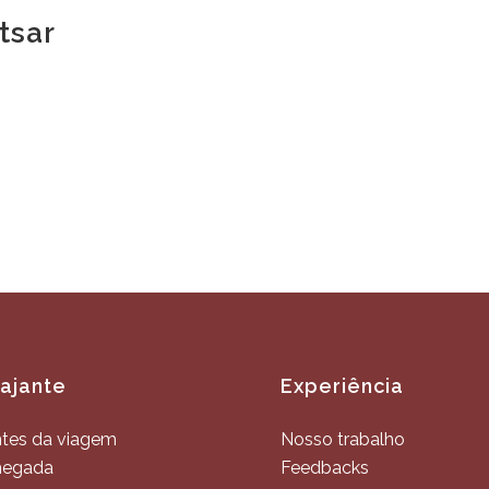
tsar
iajante
Experiência
tes da viagem
Nosso trabalho
hegada
Feedbacks