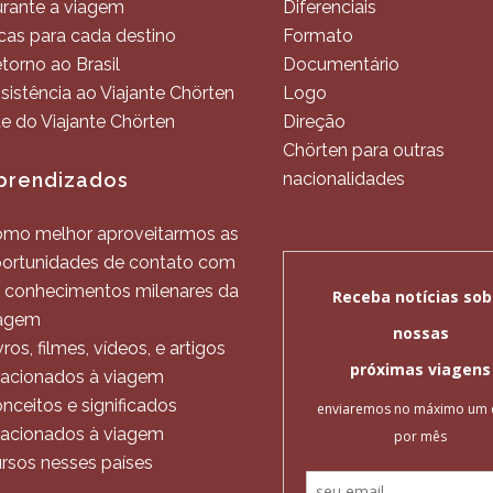
rante a viagem
Diferenciais
cas para cada destino
Formato
torno ao Brasil
Documentário
sistência ao Viajante Chörten
Logo
te do Viajante Chörten
Direção
Chörten para outras
prendizados
nacionalidades
mo melhor aproveitarmos as
ortunidades de contato com
 conhecimentos milenares da
agem
vros, filmes, vídeos, e artigos
lacionados à viagem
nceitos e significados
lacionados à viagem
rsos nesses países