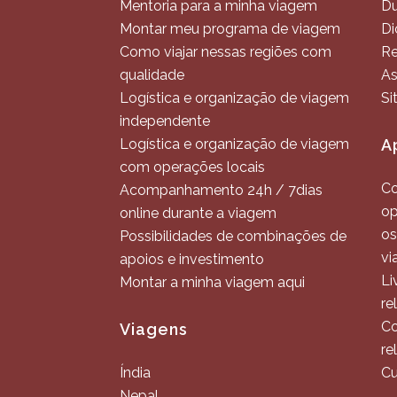
Mentoria para a minha viagem
Du
Montar meu programa de viagem
Di
Como viajar nessas regiões com
Re
qualidade
As
Logística e organização de viagem
Si
independente
Logística e organização de viagem
A
com operações locais
Co
Acompanhamento 24h / 7dias
op
online durante a viagem
os
Possibilidades de combinações de
vi
apoios e investimento
Li
Montar a minha viagem aqui
re
Co
Viagens
re
Índia
Cu
Nepal