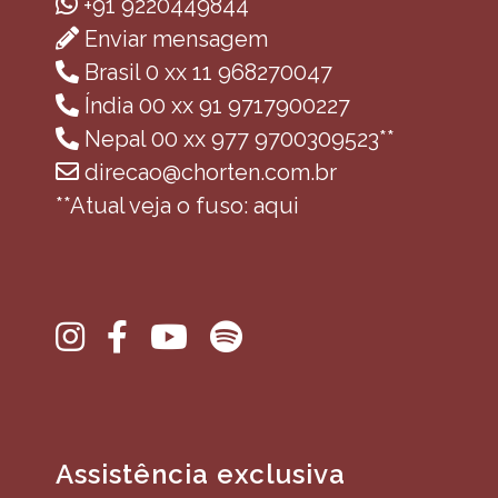
+91 9220449844
Enviar mensagem
Brasil 0 xx 11 968270047
Índia 00 xx 91 9717900227
Nepal 00 xx 977 9700309523**
direcao@chorten.com.br
**Atual veja o fuso: aqui
Assistência exclusiva