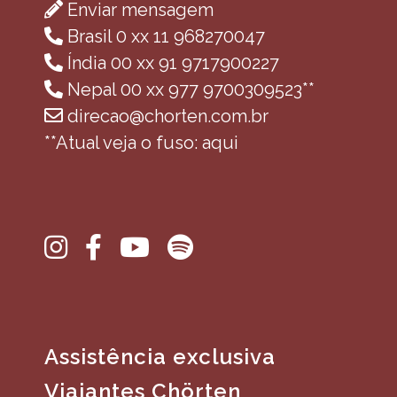
Enviar mensagem
Brasil 0 xx 11 968270047
Índia 00 xx 91 9717900227
Nepal 00 xx 977 9700309523**
direcao@chorten.com.br
**Atual veja o fuso: aqui
Assistência exclusiva
Viajantes Chörten