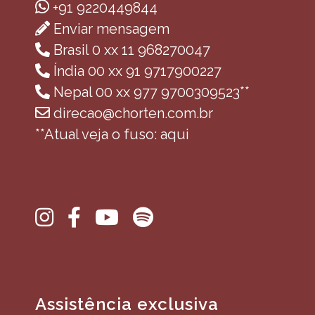
+91 9220449844
Enviar mensagem
Brasil 0 xx 11 968270047
Índia 00 xx 91 9717900227
Nepal 00 xx 977 9700309523**
direcao@chorten.com.br
**Atual veja o fuso: aqui
Assistência exclusiva