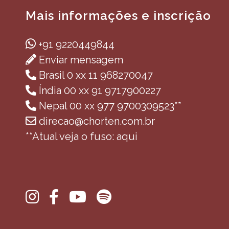
Mais informações e inscrição
+91 9220449844
Enviar mensagem
Brasil 0 xx 11 968270047
Índia 00 xx 91 9717900227
Nepal 00 xx 977 9700309523**
direcao@chorten.com.br
**Atual veja o fuso: aqui