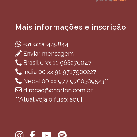
Mais informações e inscrição
+91 9220449844
Enviar mensagem
Brasil 0 xx 11 968270047
Índia 00 xx 91 9717900227
Nepal 00 xx 977 9700309523**
direcao@chorten.com.br
**Atual veja o fuso: aqui