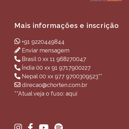
Mais informações e inscrição
+91 9220449844
Enviar mensagem
Brasil 0 xx 11 968270047
Índia 00 xx 91 9717900227
Nepal 00 xx 977 9700309523**
direcao@chorten.com.br
**Atual veja o fuso: aqui