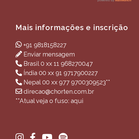
Mais informações e inscrição
+91 9818158227
Enviar mensagem
Brasil 0 xx 11 968270047
Índia 00 xx 91 9717900227
Nepal 00 xx 977 9700309523**
direcao@chorten.com.br
**Atual veja o fuso: aqui