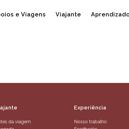
oios e Viagens
Viajante
Aprendizad
iajante
Experiência
tes da viagem
Nosso trabalho