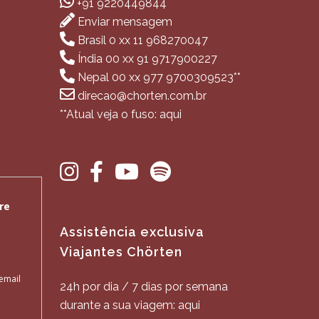
+91 9220449844
Enviar mensagem
Brasil 0 xx 11 968270047
Índia 00 xx 91 9717900227
Nepal 00 xx 977 9700309523**
direcao@chorten.com.br
**Atual veja o fuso: aqui
Assistência exclusiva
Viajantes Chörten
24h por dia / 7 dias por semana
durante a sua viagem: aqui