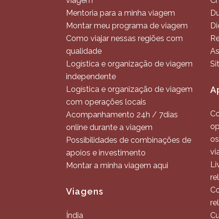
viagem
C
Mentoria para a minha viagem
Du
Montar meu programa de viagem
Di
Como viajar nessas regiões com
Re
qualidade
As
Logística e organização de viagem
Si
independente
Logística e organização de viagem
A
com operações locais
Co
Acompanhamento 24h / 7dias
op
online durante a viagem
os
Possibilidades de combinações de
vi
apoios e investimento
Li
Montar a minha viagem aqui
re
Co
Viagens
re
Índia
Cu