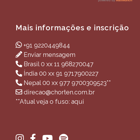
Mais informações e inscrição
+91 9220449844
Enviar mensagem
Brasil 0 xx 11 968270047
Índia 00 xx 91 9717900227
Nepal 00 xx 977 9700309523**
direcao@chorten.com.br
**Atual veja o fuso: aqui