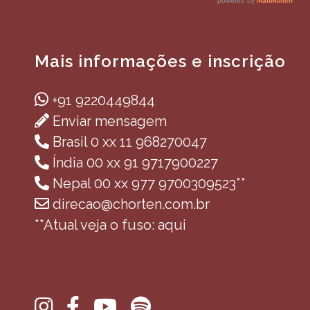
Mais informações e inscrição
+91 9220449844
Enviar mensagem
Brasil 0 xx 11 968270047
Índia 00 xx 91 9717900227
Nepal 00 xx 977 9700309523**
direcao@chorten.com.br
**Atual veja o fuso: aqui