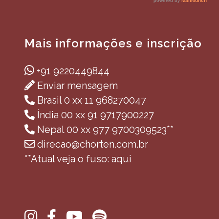
Mais informações e inscrição
+91 9220449844
Enviar mensagem
Brasil 0 xx 11 968270047
Índia 00 xx 91 9717900227
Nepal 00 xx 977 9700309523**
direcao@chorten.com.br
**Atual veja o fuso: aqui