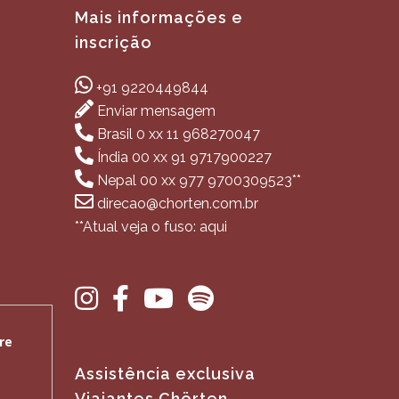
Mais informações e
inscrição
+91 9220449844
Enviar mensagem
Brasil 0 xx 11 968270047
Índia 00 xx 91 9717900227
Nepal 00 xx 977 9700309523**
direcao@chorten.com.br
**Atual veja o fuso: aqui
Assistência exclusiva
Viajantes Chörten