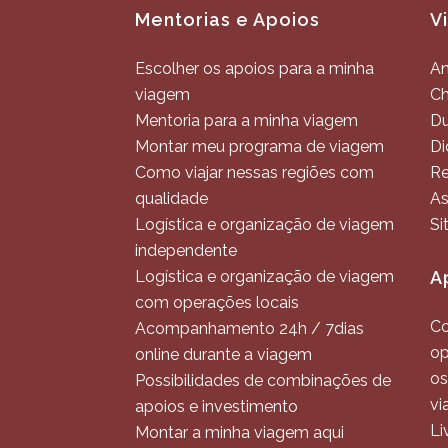
Mentorias e Apoios
V
Escolher os apoios para a minha
An
viagem
C
Mentoria para a minha viagem
Du
Montar meu programa de viagem
Di
Como viajar nessas regiões com
Re
qualidade
As
Logística e organização de viagem
Si
independente
Logística e organização de viagem
A
com operações locais
Co
Acompanhamento 24h / 7dias
op
online durante a viagem
os
Possibilidades de combinações de
vi
apoios e investimento
Li
Montar a minha viagem aqui