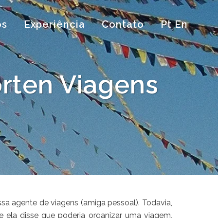
os
Experiência
Contato
Pt En
rten Viagens
ossa agente de viagens (amiga pessoal). Todavia,
e ela disse que poderia organizar uma viagem,