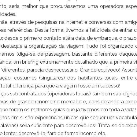
nto, seria melhor que procurássemos uma operadora espec
ridades.
ãe, através de pesquisas na internet e conversas com amig
oas referências. Desta forma, tivemos a feliz ideia de entrar
: desde o primeiro contato até a data de embarque, o prazo 
destaque a organização da viagem! Tudo foi organizado 
hamos (diga-se de passagem, bastante diferentes daqueles 
, ainda, um briefing extremamente detalhado que, à primeira 
 ‘diferentes’, parecia desnecessário. Grande equívoco! Ass
ação, costumes (singulares) dos habitantes locais, entre
 total diferença para que a viagem fosse um sucesso!
iços subcontratados (operadoras locais) também são digno
ras de grande renome no mercado e, considerando a exper
 que foram os melhores guias que já tivemos em toda a vida!
inos em si são experiências únicas que sequer um vocabu
palavras) seria suficiente para descrevê-los! Trata-se de ex
e tentar descrevê-la, fará de forma incompleta.