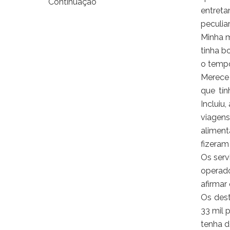
Continuação
entreta
peculia
Minha m
tinha b
o tempo
Merece 
que tín
Incluiu
viagens
aliment
fizeram
Os serv
operado
afirmar
Os dest
33 mil 
tenha d