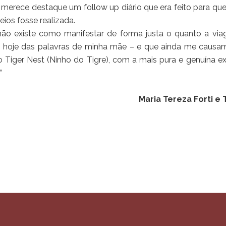
, merece destaque um follow up diário que era feito para q
eios fosse realizada.
não existe como manifestar de forma justa o quanto a vi
 hoje das palavras de minha mãe – e que ainda me causam
ao Tiger Nest (Ninho do Tigre), com a mais pura e genuína ex
”
Maria Tereza Forti e 