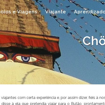
oios e Viagens
Viajante
Aprendizad
Chö
viajantes com certa experiência e, por assim dizer, fiéis à n
disse à ela que pretendia viajar para o Butão, prontament