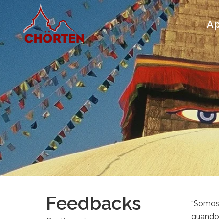
Ap
Feedbacks
“Somos 
quando 