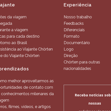
iajante
Experiência
tes da viagem
Nosso trabalho
hegada
Feedbacks
rante a viagem
Diferenciais
cas para cada destino
Formato
torno ao Brasil
Documentário
sistência ao Viajante Chörten
Logo
te do Viajante Chörten
Direção
Chörten para outras
prendizados
nacionalidades
mo melhor aproveitarmos as
ortunidades de contato com
 conhecimentos milenares da
agem
vros, filmes, vídeos, e artigos