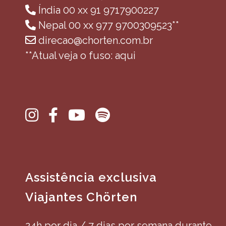
Índia 00 xx 91 9717900227
Nepal 00 xx 977 9700309523**
direcao@chorten.com.br
**Atual veja o fuso: aqui
Assistência exclusiva
Viajantes Chörten
24h por dia / 7 dias por semana durante