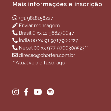
Mais informações e inscrição
+91 9818158227
Enviar mensagem
Brasil 0 xx 11 968270047
Índia 00 xx 91 9717900227
Nepal 00 xx 977 9700309523**
direcao@chorten.com.br
**Atual veja o fuso: aqui