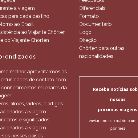
hegada
Feedbacks
rante a viagem
Diferenciais
cas para cada destino
Formato
torno ao Brasil
Documentário
sistência ao Viajante Chörten
Logo
te do Viajante Chörten
Direção
Chörten para outras
prendizados
nacionalidades
mo melhor aproveitarmos as
ortunidades de contato com
 conhecimentos milenares da
agem
vros, filmes, vídeos, e artigos
lacionados à viagem
nceitos e significados
lacionados à viagem
rsos nesses países