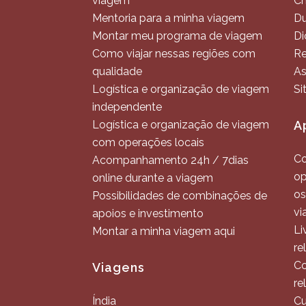
viagem
C
Mentoria para a minha viagem
Du
Montar meu programa de viagem
Di
Como viajar nessas regiões com
Re
qualidade
As
Logística e organização de viagem
Si
independente
Logística e organização de viagem
A
com operações locais
Co
Acompanhamento 24h / 7dias
op
online durante a viagem
os
Possibilidades de combinações de
vi
apoios e investimento
Li
Montar a minha viagem aqui
re
Co
Viagens
re
Índia
Cu