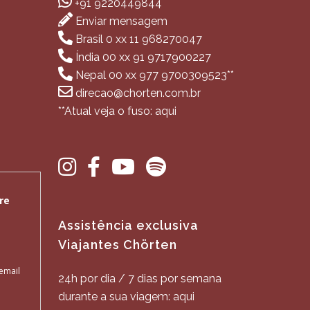
+91 9220449844
Enviar mensagem
Brasil 0 xx 11 968270047
Índia 00 xx 91 9717900227
Nepal 00 xx 977 9700309523**
direcao@chorten.com.br
**Atual veja o fuso: aqui
Assistência exclusiva
Viajantes Chörten
24h por dia / 7 dias por semana
durante a sua viagem: aqui