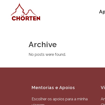
Ap
Archive
No posts were found.
Mentorias e Apoios
V
Escolher os apoios para a minha
An