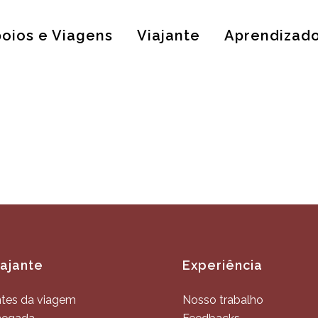
oios e Viagens
Viajante
Aprendizad
iajante
Experiência
tes da viagem
Nosso trabalho