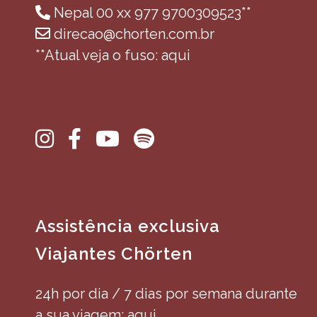
Nepal 00 xx 977 9700309523**
direcao@chorten.com.br
**Atual veja o fuso: aqui
Assistência exclusiva
Viajantes Chörten
24h por dia / 7 dias por semana durante
a sua viagem: aqui