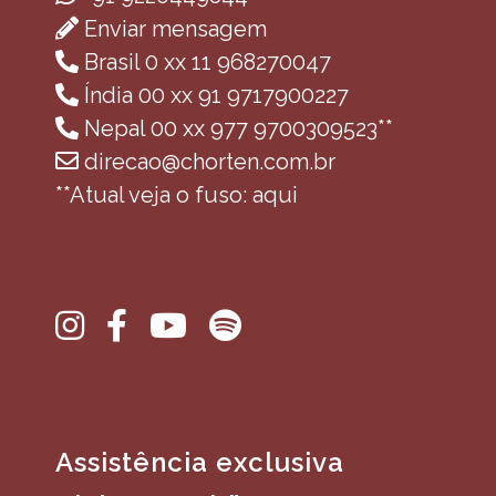
Enviar mensagem
Brasil 0 xx 11 968270047
Índia 00 xx 91 9717900227
Nepal 00 xx 977 9700309523**
direcao@chorten.com.br
**Atual veja o fuso: aqui
Assistência exclusiva