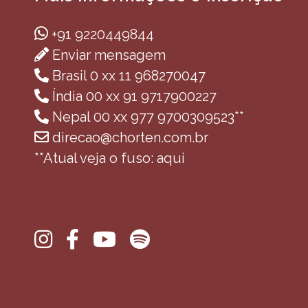
+91 9220449844
Enviar mensagem
Brasil 0 xx 11 968270047
Índia 00 xx 91 9717900227
Nepal 00 xx 977 9700309523**
direcao@chorten.com.br
**Atual veja o fuso: aqui