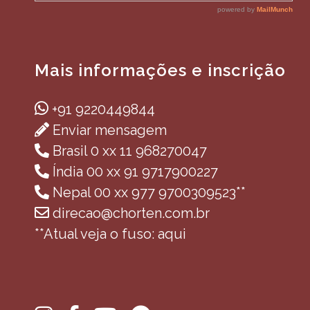
Mais informações e inscrição
+91 9220449844
Enviar mensagem
Brasil 0 xx 11 968270047
Índia 00 xx 91 9717900227
Nepal 00 xx 977 9700309523**
direcao@chorten.com.br
**Atual veja o fuso: aqui