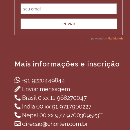
Mais informações e inscrição
+91 9220449844
Enviar mensagem
Brasil 0 xx 11 968270047
Índia 00 xx 91 9717900227
Nepal 00 xx 977 9700309523**
direcao@chorten.com.br