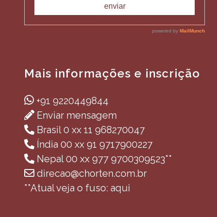
Mais informações e inscrição
+91 9220449844
Enviar mensagem
Brasil 0 xx 11 968270047
Índia 00 xx 91 9717900227
Nepal 00 xx 977 9700309523**
direcao@chorten.com.br
**Atual veja o fuso: aqui