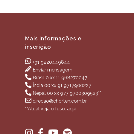
Mais informações e
inscrição
+91 9220449844
Enviar mensagem
Brasil 0 xx 11 968270047
Índia 00 xx 91 9717900227
Nepal 00 xx 977 9700309523**
direcao@chorten.com.br
**Atual veja o fuso: aqui