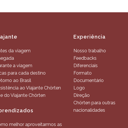
iajante
Experiência
tes da viagem
Nosso trabalho
hegada
Feedbacks
rante a viagem
Diferenciais
cas para cada destino
Formato
torno ao Brasil
Documentário
sistência ao Viajante Chörten
Logo
te do Viajante Chörten
Direção
Chörten para outras
prendizados
nacionalidades
mo melhor aproveitarmos as