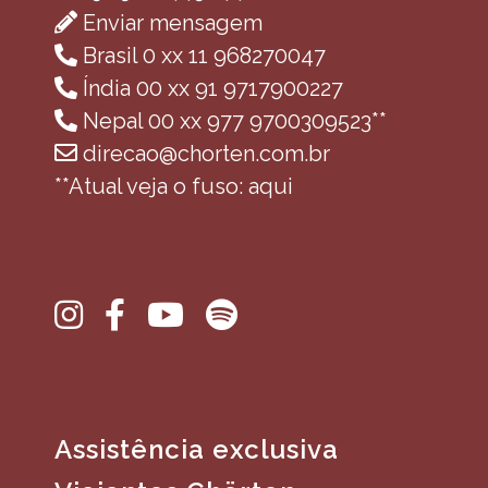
Enviar mensagem
Brasil 0 xx 11 968270047
Índia 00 xx 91 9717900227
Nepal 00 xx 977 9700309523**
direcao@chorten.com.br
**Atual veja o fuso: aqui
Assistência exclusiva