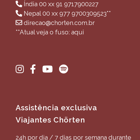
Índia 00 xx 91 9717900227
Nepal 00 xx 977 9700309523**
direcao@chorten.com.br
**Atual veja o fuso: aqui
Assistência exclusiva
Viajantes Chörten
24h por dia / 7 dias por semana durante