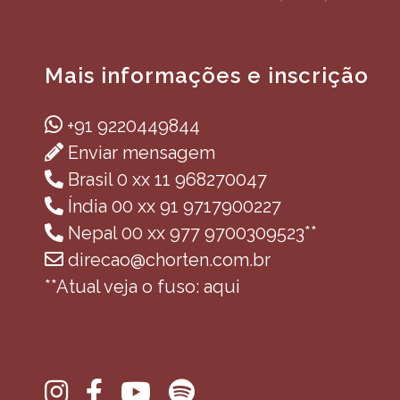
Mais informações e inscrição
+91 9220449844
Enviar mensagem
Brasil 0 xx 11 968270047
Índia 00 xx 91 9717900227
Nepal 00 xx 977 9700309523**
direcao@chorten.com.br
**Atual veja o fuso: aqui